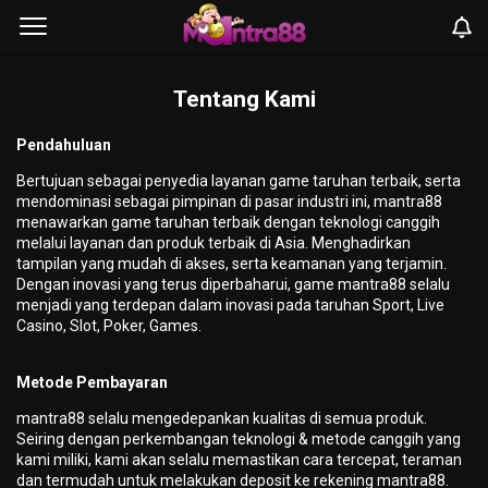
Tentang Kami
Pendahuluan
Bertujuan sebagai penyedia layanan game taruhan terbaik, serta
mendominasi sebagai pimpinan di pasar industri ini, mantra88
menawarkan game taruhan terbaik dengan teknologi canggih
melalui layanan dan produk terbaik di Asia. Menghadirkan
tampilan yang mudah di akses, serta keamanan yang terjamin.
Dengan inovasi yang terus diperbaharui, game mantra88 selalu
menjadi yang terdepan dalam inovasi pada taruhan Sport, Live
Casino, Slot, Poker, Games.
Metode Pembayaran
mantra88 selalu mengedepankan kualitas di semua produk.
Seiring dengan perkembangan teknologi & metode canggih yang
kami miliki, kami akan selalu memastikan cara tercepat, teraman
dan termudah untuk melakukan deposit ke rekening mantra88.