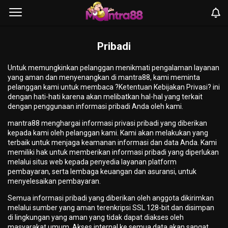
Pribadi
Untuk memungkinkan pelanggan menikmati pengalaman layanan
yang aman dan menyenangkan di mantra88, kami meminta
pelanggan kami untuk membaca ?Ketentuan Kebijakan Privasi? ini
dengan hati-hati karena akan melibatkan hal-hal yang terkait
dengan penggunaan informasi pribadi Anda oleh kami.
mantra88 menghargai informasi privasi pribadi yang diberikan
kepada kami oleh pelanggan kami. Kami akan melakukan yang
terbaik untuk menjaga keamanan informasi dan data Anda. Kami
memiliki hak untuk memberikan informasi pribadi yang diperlukan
melalui situs web kepada penyedia layanan platform
pembayaran, serta lembaga keuangan dan asuransi, untuk
menyelesaikan pembayaran.
Semua informasi pribadi yang diberikan oleh anggota dikirimkan
melalui sumber yang aman terenkripsi SSL 128-bit dan disimpan
di lingkungan yang aman yang tidak dapat diakses oleh
masyarakat umum. Akses internal ke semua data akan sangat